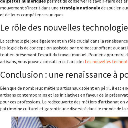
de gestes numériques
permet de conserver le savoir-faire des a
mouvement s’inscrit dans une
stratégie nationale
de soutien aux
et de leurs compétences uniques.
Le rôle des nouvelles technologi
La technologie joue également un rôle crucial dans la renaissance
les logiciels de conception assistée par ordinateur offrent aux a
tout en préservant l’esprit du travail manuel. Pour en apprendre 
artisans, vous pouvez consulter cet article :
Les nouvelles technolo
Conclusion : une renaissance à p
Bien que de nombreux métiers artisanaux soient en péril, il est enc
artisans contemporains et les initiatives en faveur de la préserva
pour ces professions. La redécouverte des métiers d’artisanat en vo
patrimoine culturel et garantir une diversité dans le monde de la 