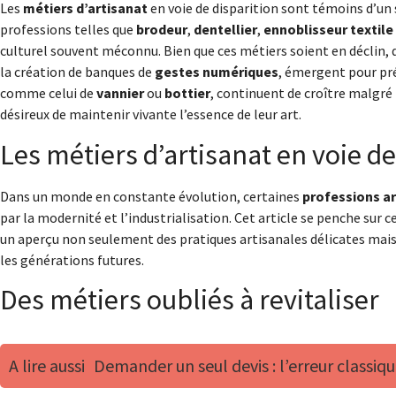
Les
métiers d’artisanat
en voie de disparition sont témoins d’un s
professions telles que
brodeur
,
dentellier
,
ennoblisseur textile
culturel souvent méconnu. Bien que ces métiers soient en déclin,
la création de banques de
gestes numériques
, émergent pour pr
comme celui de
vannier
ou
bottier
, continuent de croître malgré 
désireux de maintenir vivante l’essence de leur art.
Les métiers d’artisanat en voie de
Dans un monde en constante évolution, certaines
professions ar
par la modernité et l’industrialisation. Cet article se penche sur c
un aperçu non seulement des pratiques artisanales délicates mais 
les générations futures.
Des métiers oubliés à revitaliser
A lire aussi
Demander un seul devis : l’erreur classiq