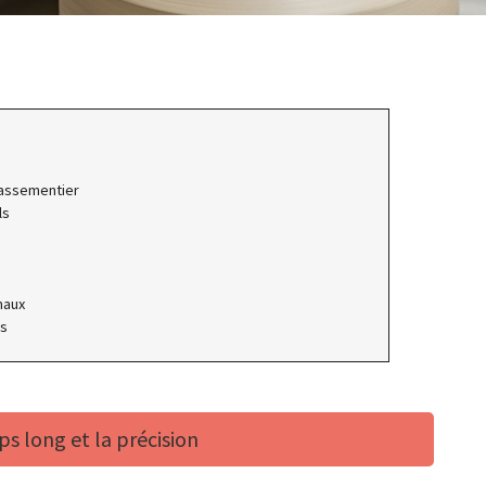
 passementier
ls
naux
rs
ps long et la précision