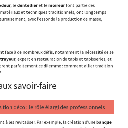
odeur
, le
dentellier
et le
moireur
font partie des
es matériaux et techniques traditionnels, ont longtemps
lheureusement, avec l’essor de la production de masse,
font face à de nombreux défis, notamment la nécessité de se
trayeur
, expert en restauration de tapis et tapisseries, et
llustrent parfaitement ce dilemme : comment allier tradition
?
aux savoir-faire
tion déco : le rôle élargi des professionnels
nt à les revitaliser. Par exemple, la création d’une
banque