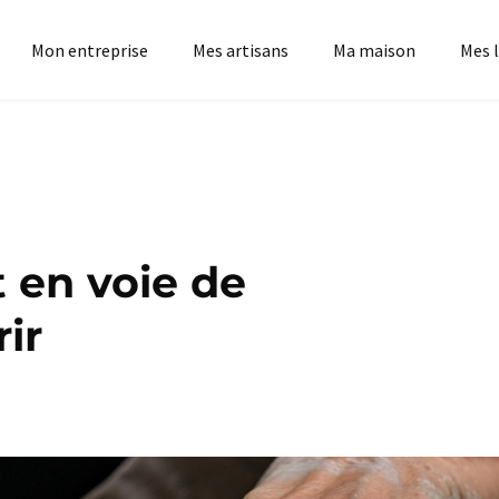
Mon entreprise
Mes artisans
Ma maison
Mes l
t en voie de
ir